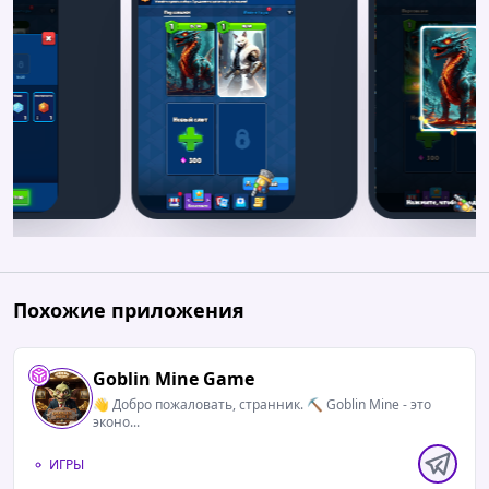
Похожие приложения
Goblin Mine Game
👋 Добро пожаловать, странник. ⛏ Goblin Mine - это
эконо...
ИГРЫ