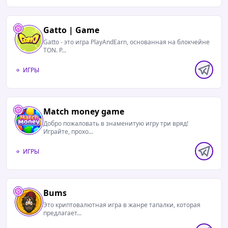
Gatto | Game
Gatto - это игра PlayAndEarn, основанная на блокчейне
TON. Р...
ИГРЫ
Match money game
Добро пожаловать в знаменитую игру три вряд!
Играйте, прохо...
ИГРЫ
Bums
Это криптовалютная игра в жанре тапалки, которая
предлагает...