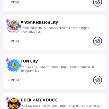
ИГРЫ
AntonRedissonCity
AntonRedissonCity - российская build2earn игра с
реальными д...
ИГРЫ
TON City
💎 TON City - единственная игра-градостроитель в
Telegram. Б...
ИГРЫ
DUCK × MY × DUCK
Duck My Duck - популярная игра следующего поколения