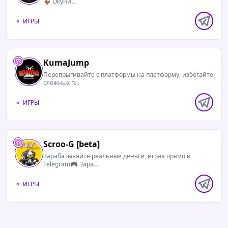
🦆 Окуни...
ИГРЫ
KumaJump
Перепрыгивайте с платформы на платформу, избегайте
сложных п...
ИГРЫ
Scroo-G [beta]
Зарабатывайте реальные деньги, играя прямо в
Telegram🎮 Зара...
ИГРЫ