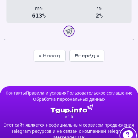
ERR:
ER:
613%
2%
« Назад
Вперёд »
Контакты
Правила и условия
Пользовательское соглашение
Обработка персональных данных
Tgup.info
v.1.0
Этот сайт является неофициальным сервисом продвижения
Telegram ресурсов и не связан с компанией Telegram
Messenger LLP.