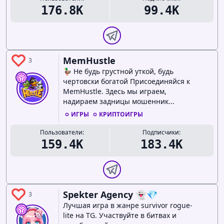
176.8K
99.4K
MemHustle
3
🦆 Не будь грустной уткой, будь
чертовски богатой Присоединяйся к
MemHustle. Здесь мы играем,
надираем задницы мошенник...
ИГРЫ
КРИПТОИГРЫ
Пользователи:
Подписчики:
159.4K
183.4K
Spekter Agency 👻💎
3
Лучшая игра в жанре survivor rogue-
lite на TG. Участвуйте в битвах и