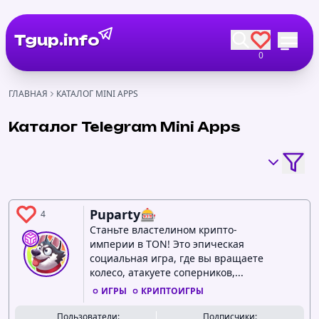
Tgup.info
0
ГЛАВНАЯ
КАТАЛОГ MINI APPS
Каталог Telegram Mini Apps
Puparty🎰
4
Станьте властелином крипто-
империи в TON! Это эпическая
социальная игра, где вы вращаете
колесо, атакуете соперников,...
ИГРЫ
КРИПТОИГРЫ
Пользователи:
Подписчики: