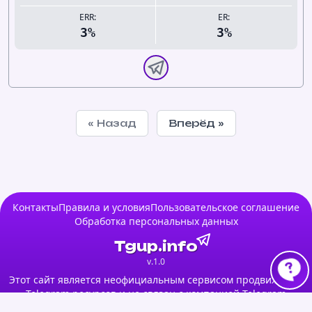
ERR:
ER:
3%
3%
« Назад
Вперёд »
Контакты
Правила и условия
Пользовательское соглашение
Обработка персональных данных
Tgup.info
v.1.0
Этот сайт является неофициальным сервисом продвижения
Telegram ресурсов и не связан с компанией Telegram
Messenger LLP.