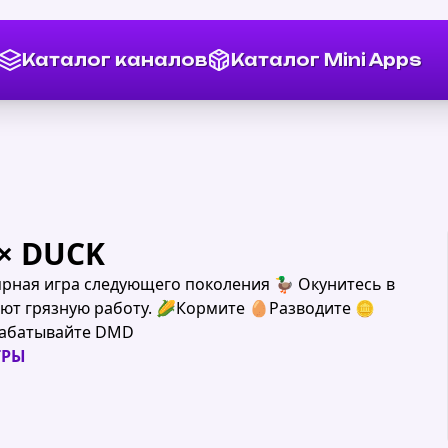
Каталог каналов
Каталог Mini Apps
× DUCK
ярная игра следующего поколения 🦆 Окунитесь в
яют грязную работу. 🌽Кормите 🥚Разводите 🪙
арабатывайте DMD
ГРЫ