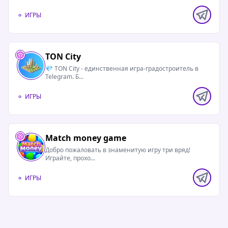
ИГРЫ
TON City
💎 TON City - единственная игра-градостроитель в
Telegram. Б...
ИГРЫ
Match money game
Добро пожаловать в знаменитую игру три вряд!
Играйте, прохо...
ИГРЫ