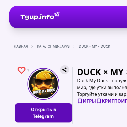
Tgup.info
ГЛАВНАЯ
КАТАЛОГ MINI APPS
DUCK × MY × DUCK
DUCK × MY 
1
Duck My Duck - попул
мир, где утки выполн
Торгуйте утками и з
ИГРЫ
КРИПТОИ
Открыть в
Telegram