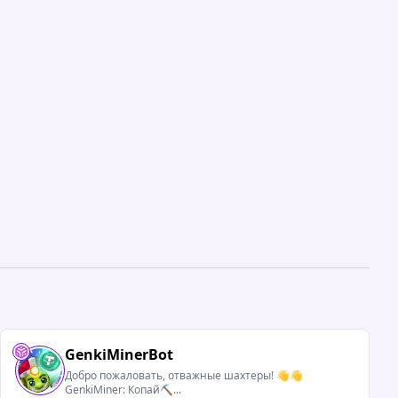
GenkiMinerBot
Добро пожаловать, отважные шахтеры! 👋👋
GenkiMiner: Копай⛏️...