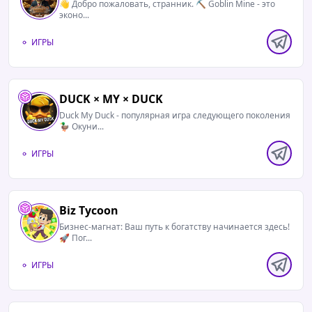
👋 Добро пожаловать, странник. ⛏ Goblin Mine - это
эконо...
ИГРЫ
DUCK × MY × DUCK
Duck My Duck - популярная игра следующего поколения
🦆 Окуни...
ИГРЫ
Biz Tycoon
Бизнес-магнат: Ваш путь к богатству начинается здесь!
🚀 Пог...
ИГРЫ