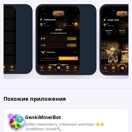
Похожие приложения
GenkiMinerBot
Добро пожаловать, отважные шахтеры! 👋👋
GenkiMiner: Копай⛏️...