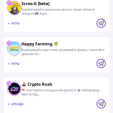
Scroo-G [beta]
Зарабатывайте реальные деньги, играя прямо в
Telegram🎮 Зара...
ИГРЫ
Happy Farming 🍀
Выращивайте растения, развивайте ферму, помогайте
друзьям по...
ИГРЫ
🕹️ Crypto Rush
🪂 Участвуйте в воздушном десанте 👾 Кибергород:
квесты буд...
АРКАДЫ