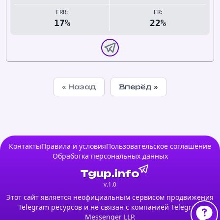
ERR:
ER:
17%
22%
« Назад
Вперёд »
Контакты
Правила и условия
Пользовательское соглашение
Обработка персональных данных
Tgup.info
v.1.0
Этот сайт является неофициальным сервисом продвижения
Telegram ресурсов и не связан с компанией Telegram
Messenger LLP.