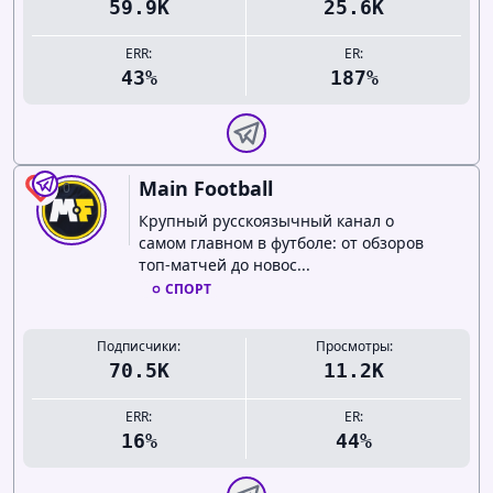
59.9K
25.6K
ERR:
ER:
43%
187%
Main Football
0
Крупный русскоязычный канал о
самом главном в футболе: от обзоров
топ-матчей до новос...
СПОРТ
Подписчики:
Просмотры:
70.5K
11.2K
ERR:
ER:
16%
44%