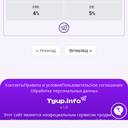
ERR:
ER:
4%
5%
« Назад
Вперёд »
Контакты
Правила и условия
Пользовательское соглашение
Обработка персональных данных
Tgup.info
v.1.0
Этот сайт является неофициальным сервисом продвижения
Telegram ресурсов и не связан с компанией Telegram
Messenger LLP.