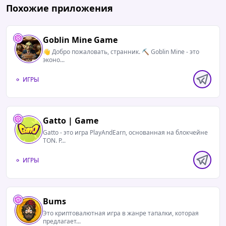
Похожие приложения
Goblin Mine Game
👋 Добро пожаловать, странник. ⛏ Goblin Mine - это
эконо...
ИГРЫ
Gatto | Game
Gatto - это игра PlayAndEarn, основанная на блокчейне
TON. Р...
ИГРЫ
Bums
Это криптовалютная игра в жанре тапалки, которая
предлагает...