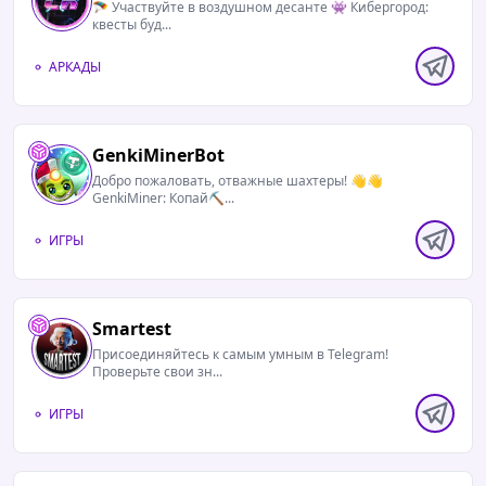
🪂 Участвуйте в воздушном десанте 👾 Кибергород:
квесты буд...
АРКАДЫ
GenkiMinerBot
Добро пожаловать, отважные шахтеры! 👋👋
GenkiMiner: Копай⛏️...
ИГРЫ
Smartest
Присоединяйтесь к самым умным в Telegram!
Проверьте свои зн...
ИГРЫ