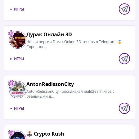
ИГРЫ
Дурак Онлайн 3D
Новая версия Durak Online 3D теперь в Telegram! 🥇
Соревнов...
ИГРЫ
AntonRedissonCity
AntonRedissonCity - российская build2earn игра с
реальными д...
ИГРЫ
🕹️ Crypto Rush