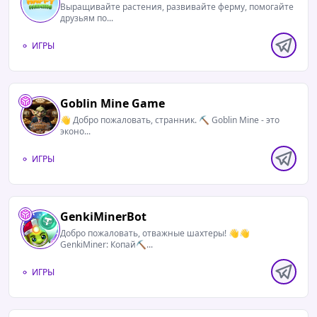
Выращивайте растения, развивайте ферму, помогайте
друзьям по...
ИГРЫ
Goblin Mine Game
👋 Добро пожаловать, странник. ⛏ Goblin Mine - это
эконо...
ИГРЫ
GenkiMinerBot
Добро пожаловать, отважные шахтеры! 👋👋
GenkiMiner: Копай⛏️...
ИГРЫ