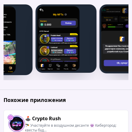
Похожие приложения
🕹️ Crypto Rush
🪂 Участвуйте в воздушном десанте 👾 Кибергород:
квесты буд...