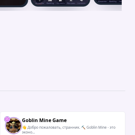
Goblin Mine Game
👋 Добро пожаловать, странник. ⛏ Goblin Mine - это
эконо...