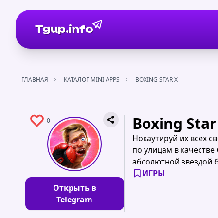
Tgup.info
ГЛАВНАЯ
КАТАЛОГ MINI APPS
BOXING STAR X
Boxing Star
0
Нокаутируй их всех с
по улицам в качестве
абсолютной звездой б
ИГРЫ
Открыть в
Telegram