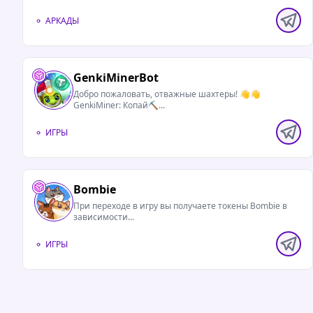
АРКАДЫ
GenkiMinerBot
Добро пожаловать, отважные шахтеры! 👋👋
GenkiMiner: Копай⛏️...
ИГРЫ
Bombie
При переходе в игру вы получаете токены Bombie в
зависимости...
ИГРЫ