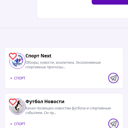
Спорт Next
0
Обзоры, новости, аналитика. Эксклюзивные
спортивные прогнозы...
СПОРТ
Футбол Новости
0
Канал посвящен новостям футбола и спортивным
событиям. Он пр...
СПОРТ