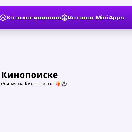
Каталог каналов
Каталог Mini Apps
 Кинопоиске
обытия на Кинопоиске 🍿⚽️