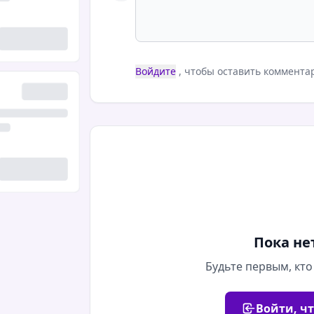
Войдите
, чтобы оставить коммента
Пока не
Будьте первым, кто
Войти, ч