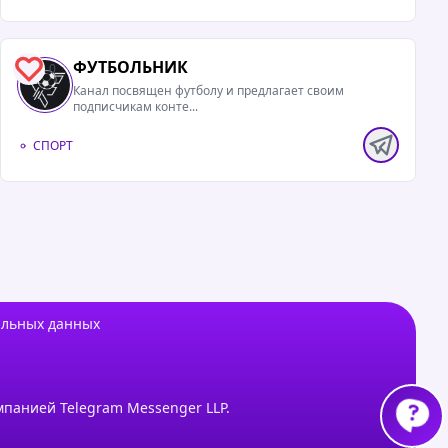
ФУТБОЛЬНИК
0
Канал посвящен футболу и предлагает своим
подписчикам конте...
СПОРТ
альных данных
мпанией Telegram Messenger LLP.