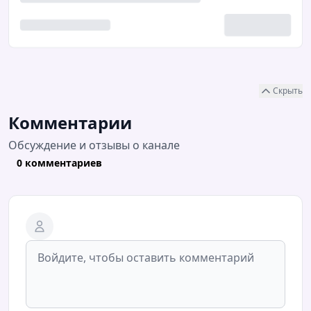
Скрыть
Комментарии
Обсуждение и отзывы о канале
0 комментариев