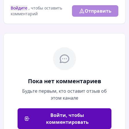
Войдите
, чтобы оставить
Отправить
комментарий
Пока нет комментариев
Будьте первым, кто оставит отзыв об
этом канале
Войти, чтобы
комментировать