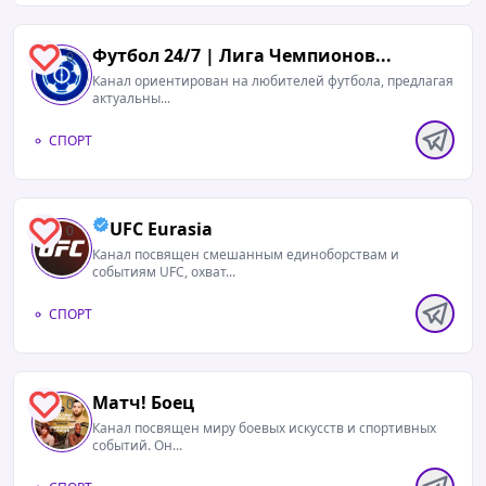
Футбол 24/7 | Лига Чемпионов...
0
Канал ориентирован на любителей футбола, предлагая
актуальны...
СПОРТ
UFC Eurasia
0
Канал посвящен смешанным единоборствам и
событиям UFC, охват...
СПОРТ
Матч! Боец
0
Канал посвящен миру боевых искусств и спортивных
событий. Он...