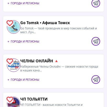
ГОРОДА И РЕГИОНЫ
Go Tomsk • Афиша Томск
3
Go Tomsk — твой проводник в мир томских событий и
мест. Луч...
ГОРОДА И РЕГИОНЫ
ЧЕЛНЫ ОНЛАЙН 🔺
3
Набережные Челны Онлайн — свежие новости города
в наших кана...
ГОРОДА И РЕГИОНЫ
06.08.2026 / 14:08
Читать полностью
ЧП ТОЛЬЯТТИ
4
🚫 На пляже у Барбошиной поляны лучше не
ЧП ТОЛЬЯТТИ - важные новости Тольятти и