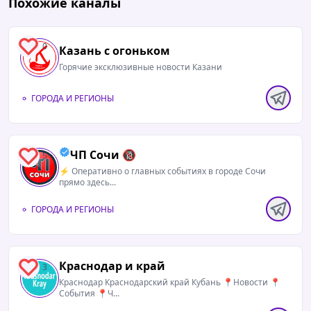
Похожие каналы
06.08.2026 / 15:08
ДТП с автобусом рядом с Айсбергом
0
Казань с огоньком
Горячие эксклюзивные новости Казани
🔴
Подписаться
|
Предложить новость
ГОРОДА И РЕГИОНЫ
ЧП Сочи 🔞
5
⚡️ Оперативно о главных событиях в городе Сочи
прямо здесь...
ГОРОДА И РЕГИОНЫ
Краснодар и край
3
Краснодар Краснодарский край Кубань 📍Новости 📍
События 📍Ч...