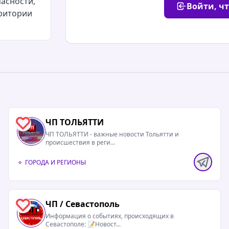
асности,
Войти, ч
ритории
полностью
ецкий,
айоны.Вся
ЧП ТОЛЬЯТТИ
4
ЧП ТОЛЬЯТТИ - важные новости Тольятти и
происшествия в реги...
ГОРОДА И РЕГИОНЫ
полностью
 обломков.
сно. При
ЧП / Севастополь
2
е
Информация о событиях, происходящих в
.
Севастополе: 📝Новост...