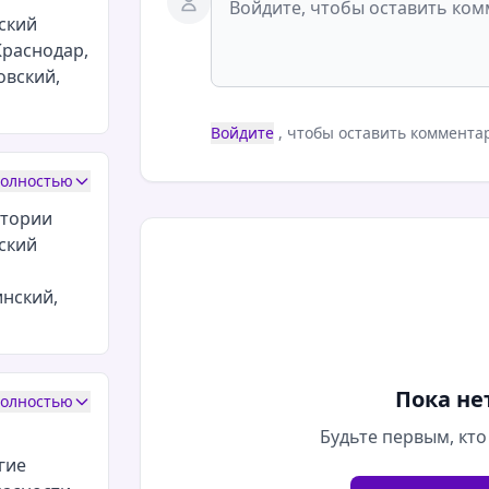
ский
Краснодар,
овский,
Войдите
, чтобы оставить коммента
полностью
тории
ский
инский,
Пока не
полностью
Будьте первым, кто
гие