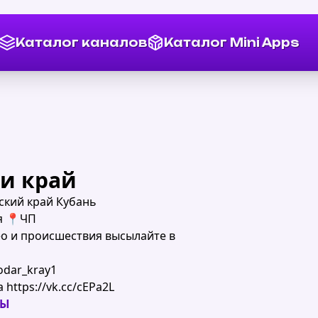
Каталог каналов
Каталог Mini Apps
 и край
ский край Кубань
я 📍ЧП
о и происшествия высылайте в
dar_kray1
https://vk.cc/cEPa2L
НЫ