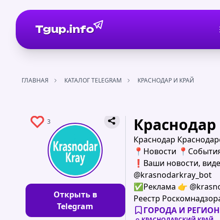
Tgup.info
ГЛАВНАЯ
КАТАЛОГ TELEGRAM
КРАСНОДАР И КРАЙ
Краснодар
3
Краснодар Краснодар
📍Новости 📍Событи
❗Ваши новости, виде
@krasnodarkray_bot
✅Реклама 👉 @krasno
Открыть в
Реестр Роскомнадзора 
Telegram
ГОРОДА И РЕГИО
КРАСНОДАРСКИЙ КРАЙ