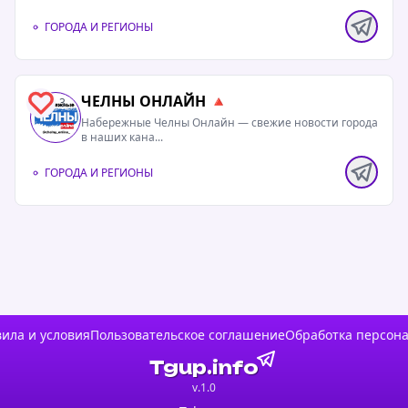
ГОРОДА И РЕГИОНЫ
полностью
 избили
ЧЕЛНЫ ОНЛАЙН 🔺
 в
3
нице
Набережные Челны Онлайн — свежие новости города
в наших кана...
ьного
ГОРОДА И РЕГИОНЫ
полностью
 краем и
риториями
ипецкой,
ила и условия
Пользовательское соглашение
Обработка персон
Tgup.info
v.1.0
полностью