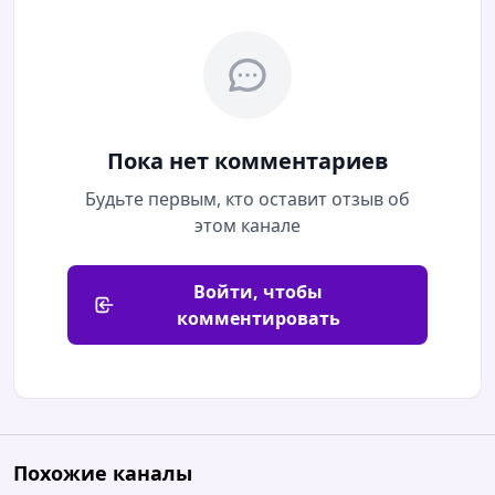
08.08.2026 / 14:08
Читать полностью
В Набережных Челнах в результате хлопка
газового баллончика пострадал мужчина.
Инцидент произошел на балконе одного из
Пока нет комментариев
домов на улице Раскольникова. По
Будьте первым, кто оставит отзыв об
предварительным данным, во время
этом канале
ремонтных работ...
Войти, чтобы
08.08.2026 / 13:08
комментировать
🙋‍♀️
🙋‍♀️
🙋‍♀️
🙋‍♀️
🙋‍♀️
🙋‍♀️
В сторону Казани на М7 около д.
Шали
Из-за ремонта дороги пробка на 3-4 км
Мы в Мах
|
Прислать новость
Похожие каналы