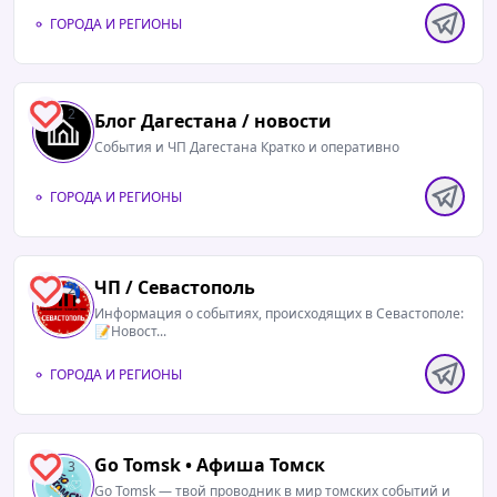
ГОРОДА И РЕГИОНЫ
2
Блог Дагестана / новости
События и ЧП Дагестана Кратко и оперативно
ГОРОДА И РЕГИОНЫ
ЧП / Севастополь
2
Информация о событиях, происходящих в Севастополе:
📝Новост...
08.08.2026 / 11:08
Читать полностью
Банки начнут мониторить смартфоны каждого
ГОРОДА И РЕГИОНЫ
клиента и блокировать переводы при
обнаружении вредоносных программНовое
правило заработает с 1 марта: банк сможет
Go Tomsk • Афиша Томск
3
приостановить подозрительную операцию и
Go Tomsk — твой проводник в мир томских событий и