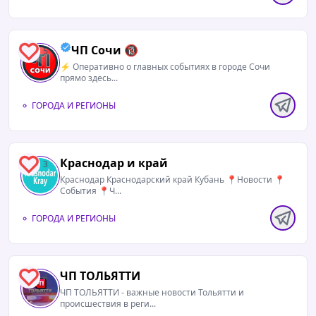
По рекомендованному графику, осенние
каникулы официально пройдут с 26 октября по
3 ноября. Однако если школа работает по
ЧП Сочи 🔞
5
пятидневке, к ним автоматически добавляются
⚡️ Оперативно о главных событиях в городе Сочи
прямо здесь...
выходные и праздничные дни — и отды...
ГОРОДА И РЕГИОНЫ
08.08.2026 / 12:08
Град перебил зелень на дачах в Апастовском
Краснодар и край
3
районе.//mash_iptash
Краснодар Краснодарский край Кубань 📍Новости 📍
События 📍Ч...
Мы в Мах
|
Прислать новость
ГОРОДА И РЕГИОНЫ
ЧП ТОЛЬЯТТИ
4
ЧП ТОЛЬЯТТИ - важные новости Тольятти и
происшествия в реги...