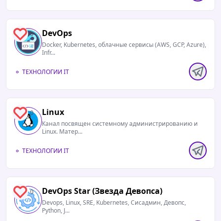
DevOps
0
Docker, Kubernetes, облачные сервисы (AWS, GCP, Azure),
Infr...
ТЕХНОЛОГИИ IT
Linux
0
Канал посвящен системному администрированию и
Linux. Матер...
ТЕХНОЛОГИИ IT
DevOps Star (Звезда Девопса)
0
Devops, Linux, SRE, Kubernetes, Сисадмин, Девопс,
Python, J...