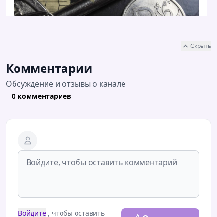
Скрыть
Комментарии
Обсуждение и отзывы о канале
0 комментариев
09.08.2026 / 07:08
Нас ждут целых семь коротких рабочих
недель: график на 2027 год
Рассказываем, когда будут длинные выходные
https://ya62.ru/s/id-7217768-tg/
Войдите
, чтобы оставить