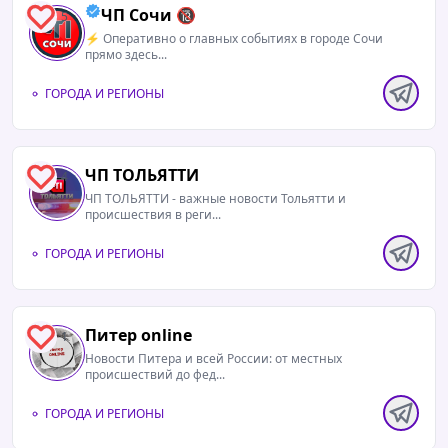
ЧП Сочи 🔞
5
⚡️ Оперативно о главных событиях в городе Сочи
прямо здесь...
ГОРОДА И РЕГИОНЫ
ЧП ТОЛЬЯТТИ
4
ЧП ТОЛЬЯТТИ - важные новости Тольятти и
происшествия в реги...
09.08.2026 / 06:08
Читать полностью
ГОРОДА И РЕГИОНЫ
«Молоко здесь почти никто не видит». Как
делают продукты, которые вы покупаете
каждый день: репортаж с фотоПроследили путь
молока от первой пробы до герметичного
Питер online
1
пакетаhttps://ya62.ru/s/id-7216074-tg/...
Новости Питера и всей России: от местных
происшествий до фед...
ГОРОДА И РЕГИОНЫ
09.08.2026 / 05:08