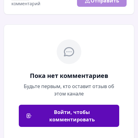
Отправить
комментарий
▪️
Мы в МАКС:
https://max.ru/ya62ru
Пока нет комментариев
Будьте первым, кто оставит отзыв об
этом канале
09.08.2026 / 07:08
Читать полностью
Войти, чтобы
Больше политики, чем медицины? Что за
комментировать
ковидные тайны обнаружились в дневниках
доктора Фаучи Обнародованы записи бывшего