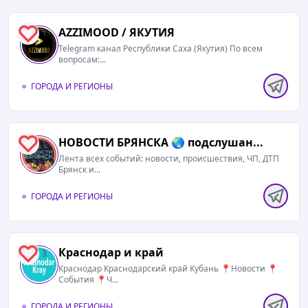
Врач предупредил о смертельной опасности
на даче: что нельзя делать в саду
AZZIMOOD / ЯКУТИЯ
1
Telegram канал Республики Саха (Якутия) По всем
В зоне риска даже с виду здоровые люди
вопросам:...
ГОРОДА И РЕГИОНЫ
https://ya62.ru/s/id-7217702-tg/
▪️
Мы в МАКС:
https://max.ru/ya62ru
НОВОСТИ БРЯНСКА 🌏 подслушан...
1
Лента всех событий: новости, происшествия, ЧП, ДТП
Брянск и...
ГОРОДА И РЕГИОНЫ
Краснодар и край
3
Краснодар Краснодарский край Кубань 📍Новости 📍
События 📍Ч...
ГОРОДА И РЕГИОНЫ