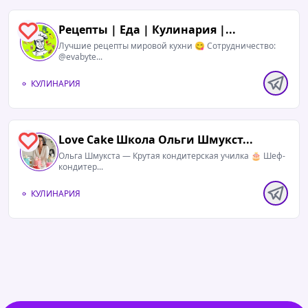
Рецепты | Еда | Кулинария |...
0
Лучшие рецепты мировой кухни 😋 Сотрудничество:
@evabyte...
КУЛИНАРИЯ
Love Cake Школа Ольги Шмукст...
0
Ольга Шмукста — Крутая кондитерская училка 🎂 Шеф-
кондитер...
КУЛИНАРИЯ