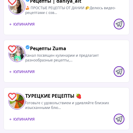
Рецепты | daniya_alt
0
🍰 ПРОСТЫЕ РЕЦЕПТЫ ОТ ДАНИИ 🌮Делюсь видео-
рецептами с озв...
КУЛИНАРИЯ
Рецепты Zuma
0
06.08.2026 / 07:08
Канал посвящен кулинарии и предлагает
разнообразные рецепты,...
ПП Меню на неделю
КУЛИНАРИЯ
Нравится рецепт?
Да-
❤️
Нет-
🔥
ТУРЕЦКИЕ РЕЦЕПТЫ 🍓
0
Мы в MAX
🍔
Готовьте с удовольствием и удивляйте близких
изысканными блю...
КУЛИНАРИЯ