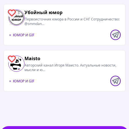
Убойный юмор
3
Первоисточник юмора в России и СНГ Сотрудничество:
@smmdan...
ЮМОР И GIF
Maisto
1
Авторский канал Игоря Маисто. Актуальные новости,
мысли и ю...
ЮМОР И GIF