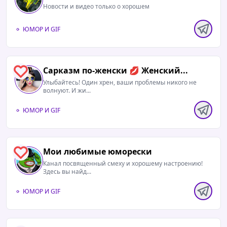
Новости и видео только о хорошем
ЮМОР И GIF
Сарказм по-женски 💋 Женский...
0
Улыбайтесь! Один хрен, ваши проблемы никого не
волнуют. И жи...
ЮМОР И GIF
Мои любимые юморески
0
Канал посвященный смеху и хорошему настроению!
Здесь вы найд...
ЮМОР И GIF