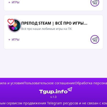
ИГРЫ
0
ПРЕПОД STEAM | ВСЁ ПРО ИГРЫ...
Всё про наши любимые игры на ПК
ИГРЫ
ила и условия
Пользовательское соглашение
Обработка персон
Tgup.info
v.1.0
ым сервисом продвижения Telegram ресурсов и не связан с ко