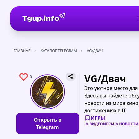
Tgup.info
ГЛАВНАЯ
КАТАЛОГ TELEGRAM
VG/ДВАЧ
VG/Двач
0
Это уютное место для
Здесь вы найдете обс
новости из мира кино
достижениях в IT.
ИГРЫ
Открыть в
ВИДЕОИГРЫ
НОВОСТИ
Telegram