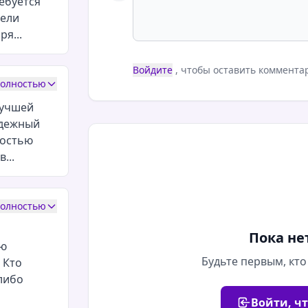
ебуется
тели
я...
Войдите
, чтобы оставить коммента
полностью
лучшей
адежный
ностью
...
полностью
Пока не
ию
Будьте первым, кто
 Кто
-либо
Войти, ч