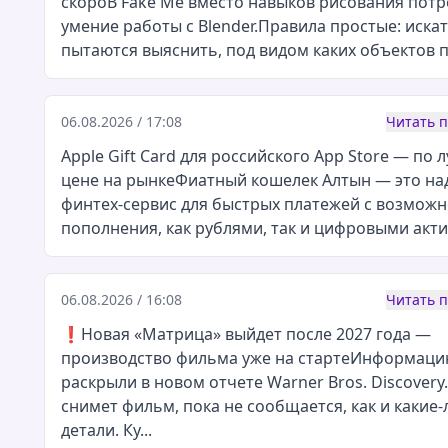
скороВ Fake Me вместо навыков рисования потр
умение работы с Blender.Правила простые: иска
пытаются выяснить, под видом каких объектов пр
06.08.2026 / 17:08
Читать 
Apple Gift Card для российского App Store — по 
цене на рынкеФиатный кошелек Алтын — это н
финтех-сервис для быстрых платежей с возмож
пополнения, как рублями, так и цифровыми актив
06.08.2026 / 16:08
Читать 
❗️Новая «Матрица» выйдет после 2027 года —
производство фильма уже на стартеИнформац
раскрыли в новом отчете Warner Bros. Discovery.
снимет фильм, пока не сообщается, как и какие
детали. Ку...