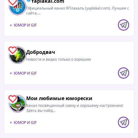
Yaplakal.com
0
Официальный канал ЯПлакалъ (yaplakal.com). Лучшее с
сайта,...
ЮМОР И GIF
1
Добродвач
Новости и видео только о хорошем
ЮМОР И GIF
Мои любимые юморески
0
Канал посвященный смеху и хорошему настроению!
Здесь вы найд...
ЮМОР И GIF