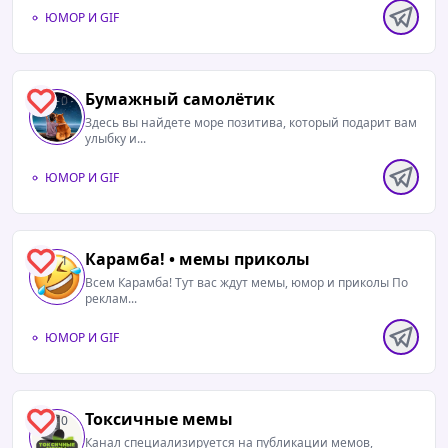
ЮМОР И GIF
Бумажный самолётик
0
Здесь вы найдете море позитива, который подарит вам
улыбку и...
ЮМОР И GIF
Карамба! • мемы приколы
1
Всем Карамба! Тут вас ждут мемы, юмор и приколы По
реклам...
ЮМОР И GIF
Токсичные мемы
0
Канал специализируется на публикации мемов,