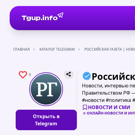
Tgup.info
ГЛАВНАЯ
КАТАЛОГ TELEGRAM
РОССИЙСКАЯ ГАЗЕТА | НОВ
Российск
0
Новости, интервью п
Правительством РФ —
#новости #политика 
НОВОСТИ И СМИ
ОНЛАЙН-НОВОСТИ И ИН
Открыть в
Telegram