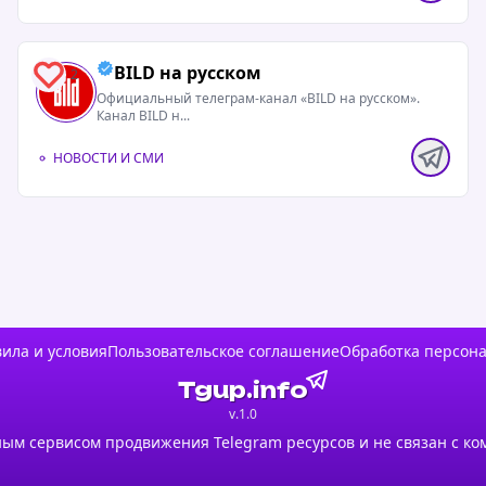
BILD на русском
2
Официальный телеграм-канал «BILD на русском».
Канал BILD н...
НОВОСТИ И СМИ
ила и условия
Пользовательское соглашение
Обработка персон
Tgup.info
v.1.0
ым сервисом продвижения Telegram ресурсов и не связан с ко