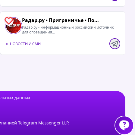
Радар.ру • Приграничье • По...
0
Радар.ру - информационный российский источник
для оповещения...
НОВОСТИ И СМИ
альных данных
мпанией Telegram Messenger LLP.