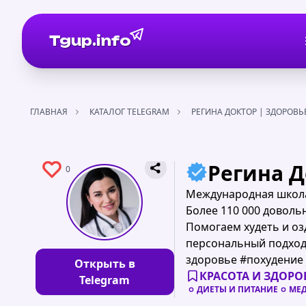
Tgup.info
ГЛАВНАЯ
КАТАЛОГ TELEGRAM
РЕГИНА ДОКТОР | ЗДОРОВЬ
Регина Д
0
Международная школа
Более 110 000 доволь
Помогаем худеть и оз
персональный подход
здоровье #похудение
Открыть в
КРАСОТА И ЗДОРО
Telegram
ДИЕТЫ И ПИТАНИЕ
МЕД