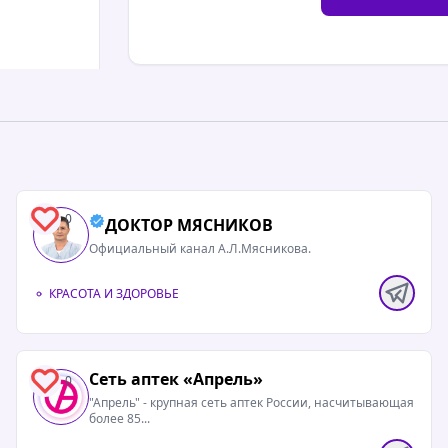
полностью
 на
0
ДОКТОР МЯСНИКОВ
..Судя по
Официальный канал А.Л.Мясникова.
 как врач
ис...
КРАСОТА И ЗДОРОВЬЕ
полностью
Сеть аптек «Апрель»
0
ольшой
"Апрель" - крупная сеть аптек России, насчитывающая
ые пункты
более 85...
я уже