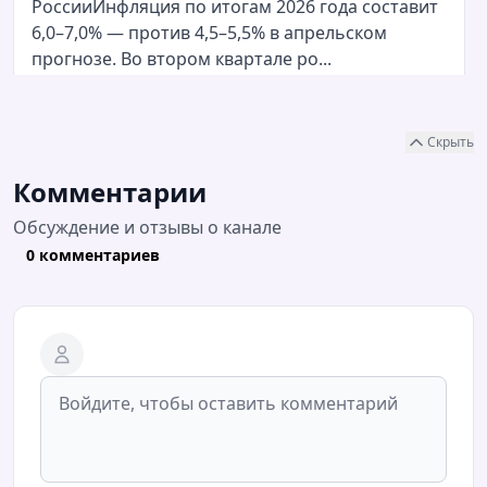
РоссииИнфляция по итогам 2026 года составит
6,0–7,0% — против 4,5–5,5% в апрельском
прогнозе. Во втором квартале ро...
05.08.2026 / 11:08
Читать полностью
Скрыть
Новак рассказал о ситуации с топливом на
Комментарии
независимых заправках — РБКВласти и
нефтяные компании договорились постепенно
Обсуждение и отзывы о канале
увеличивать поставки топлива на независимые
0 комментариев
автозаправочные станции через региона...
05.08.2026 / 09:08
Читать полностью
Трамп отказал Зеленскому в поставках ракет к
комплексам Patriot, пишет FT со ссылкой на
источникиПо информации газеты, Трамп указал
на дефицит ракет-перехватчиков из-за военной