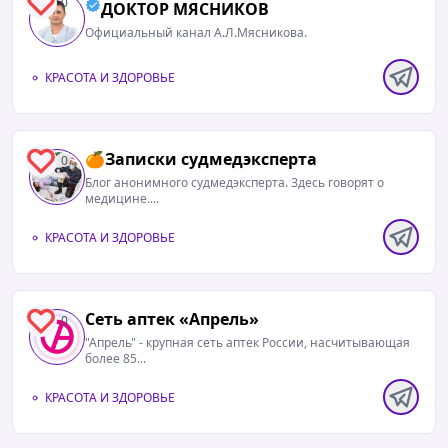
0
ДОКТОР МЯСНИКОВ
Официальный канал А.Л.Мясникова.
КРАСОТА И ЗДОРОВЬЕ
🍊Записки судмедэксперта
0
Блог анонимного судмедэксперта. Здесь говорят о
медицине....
КРАСОТА И ЗДОРОВЬЕ
Сеть аптек «Апрель»
0
"Апрель" - крупная сеть аптек России, насчитывающая
более 85...
КРАСОТА И ЗДОРОВЬЕ