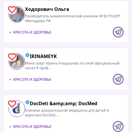
Ходорович Ольга
0
Руководитель маммологической клиники ФГБУ РНЦРР
Минздрава РФ
КРАСОТА И ЗДОРОВЬЕ
IRINAMEYK
0
Меня зовут Ирина Аладышева это мой официальный
канал Я проф...
КРАСОТА И ЗДОРОВЬЕ
DocDeti &amp;amp; DocMed
0
Клиники доказательной медицины для детей и
взрослых DocDeti,...
КРАСОТА И ЗДОРОВЬЕ