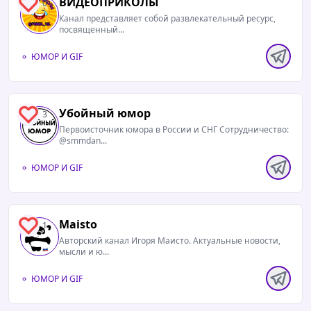
ВИДЕОПРИКОЛЫ
0
Канал представляет собой развлекательный ресурс,
посвященный...
ЮМОР И GIF
Убойный юмор
3
Первоисточник юмора в России и СНГ Сотрудничество:
@smmdan...
ЮМОР И GIF
Maisto
1
Авторский канал Игоря Маисто. Актуальные новости,
мысли и ю...
ЮМОР И GIF