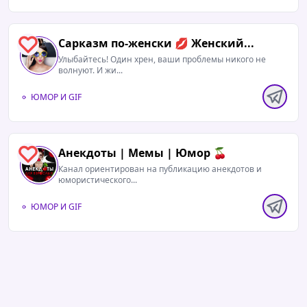
Сарказм по-женски 💋 Женский...
0
Улыбайтесь! Один хрен, ваши проблемы никого не
волнуют. И жи...
ЮМОР И GIF
Анекдоты | Мемы | Юмор 🍒
1
Канал ориентирован на публикацию анекдотов и
юмористического...
ЮМОР И GIF