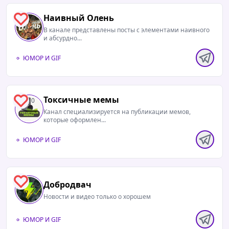
Наивный Олень
0
В канале представлены посты с элементами наивного
и абсурдно...
ЮМОР И GIF
Токсичные мемы
0
Канал специализируется на публикации мемов,
которые оформлен...
ЮМОР И GIF
1
Добродвач
Новости и видео только о хорошем
ЮМОР И GIF