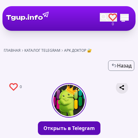
Tgup.info
0
ГЛАВНАЯ
КАТАЛОГ TELEGRAM
APK ДОКТОР 🔐
Назад
0
Открыть в Telegram