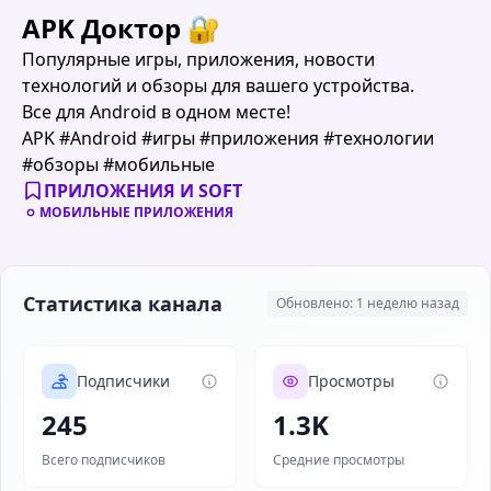
APK Доктор 🔐
Популярные игры, приложения, новости
технологий и обзоры для вашего устройства.
Все для Android в одном месте!
APK #Android #игры #приложения #технологии
#обзоры #мобильные
ПРИЛОЖЕНИЯ И SOFT
МОБИЛЬНЫЕ ПРИЛОЖЕНИЯ
Статистика канала
Обновлено: 1 неделю назад
Подписчики
Просмотры
245
1.3K
Всего подписчиков
Средние просмотры