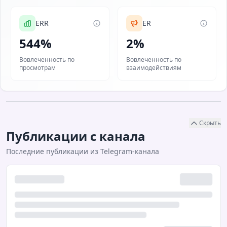
ERR
ER
544%
2%
Вовлеченность по
Вовлеченность по
просмотрам
взаимодействиям
Скрыть
Публикации с канала
Последние публикации из Telegram-канала