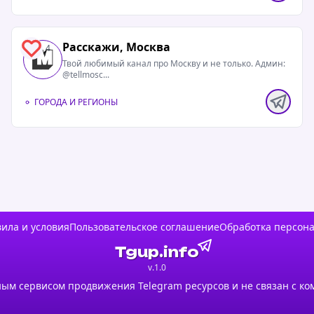
Расскажи, Москва
4
Твой любимый канал про Москву и не только. Админ:
@tellmosc...
ГОРОДА И РЕГИОНЫ
ила и условия
Пользовательское соглашение
Обработка персон
Tgup.info
v.1.0
ым сервисом продвижения Telegram ресурсов и не связан с ко