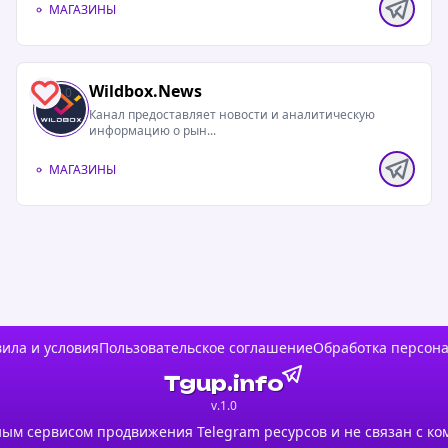
 которые
МАГАЗИНЫ
Wildbox.News
0
полностью
Канал предоставляет новости и аналитическую
информацию о рын...
тельных
ам и
МАГАЗИНЫ
одки —
полностью
ах вечно
ила и условия
Пользовательское соглашение
Обработка персон
сывать их
Tgup.info
FANS
v.1.0
ым сервисом продвижения Telegram ресурсов и не связан с ко