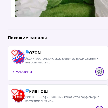
Похожие каналы
OZON
1
Акции, распродажи, эксклюзивные предложения и
новости маркет...
МАГАЗИНЫ
05.08.2026 / 11:08
Читать 
РИВ ГОШ
0
👕 Мужской базовый образ с AliExpressНа AliExp
РИВ ГОШ — официальный канал сети парфюмерно-
косметических ма...
можно найти качественную базу — главное, знат