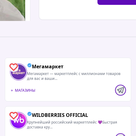
Мегамаркет
1
Мегамаркет — маркетплейс с миллионами товаров
для вас и ваши...
МАГАЗИНЫ
полностью
WILDBERRIES OFFICIAL
0
ress
Крупнейший российский маркетплейс 💜Быстрая
доставка кру...
ь, где