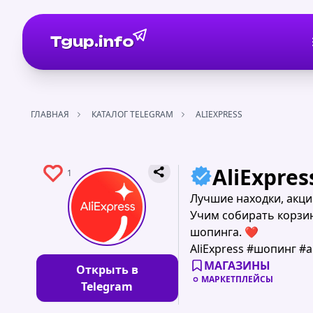
Tgup.info
ГЛАВНАЯ
КАТАЛОГ TELEGRAM
ALIEXPRESS
AliExpres
1
Лучшие находки, акци
Учим собирать корзин
шопинга. ❤️
AliExpress #шопинг #
МАГАЗИНЫ
Открыть в
МАРКЕТПЛЕЙСЫ
Telegram