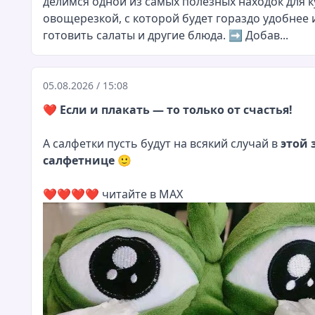
делимся одной из самых полезных находок для 
овощерезкой, с которой будет гораздо удобнее 
готовить салаты и другие блюда. ➡️ Добав...
05.08.2026 / 15:08
❤️
Если и плакать — то только от счастья!
А салфетки пусть будут на всякий случай в
этой 
салфетнице
🙂
❤️
❤️
❤️
❤️
читайте в MAX