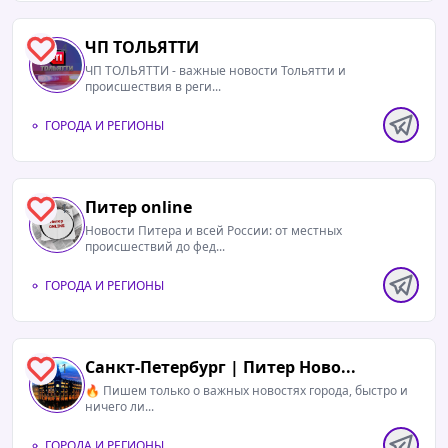
08.08.2026 / 17:08
Читать полностью
ЧП ТОЛЬЯТТИ
4
В Краснодаре запросили пожизненный срок
ЧП ТОЛЬЯТТИ - важные новости Тольятти и
происшествия в реги...
бывшему бойцу ММА. Спортсмена и его
сообщника обвиняют в убийстве жены
ГОРОДА И РЕГИОНЫ
новороссийского бизнесмена.Как
предприниматель узнал о похищении супруги и
к чему привело...
Питер online
1
Новости Питера и всей России: от местных
происшествий до фед...
08.08.2026 / 17:08
Читать полностью
ГОРОДА И РЕГИОНЫ
Жесть Краснодара и Края: Бензиновая
лихорадка в Анапе, продолжается Сегодня на
заправках ...
Санкт-Петербург | Питер Ново...
1
🔥 Пишем только о важных новостях города, быстро и
ничего ли...
08.08.2026 / 16:08
Читать полностью
ГОРОДА И РЕГИОНЫ