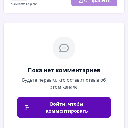
Отправить
комментарий
вину в получении взятки в 1.000.000₽. По
версии следст...
10.08.2026 / 06:08
Читать полностью
Осужденный за взятку экс-вице-губернатор
Краснодарского края Сергей Власов пропал в
зоне СВОВ декабре 2025 года суд в Краснодаре
признал его виновным в получении взятки в
Пока нет комментариев
особо крупном размере. По вер...
Будьте первым, кто оставит отзыв об
этом канале
10.08.2026 / 05:08
Читать полностью
Припарковаться во дворах краснодарских
Войти, чтобы
многоэтажек сложно, но можно. Народ у нас
комментировать
вежливый и отзывчивый⚡️ТЕЛЕГРАМ
блокируют. Если у вас уже не ГРУЗИТ