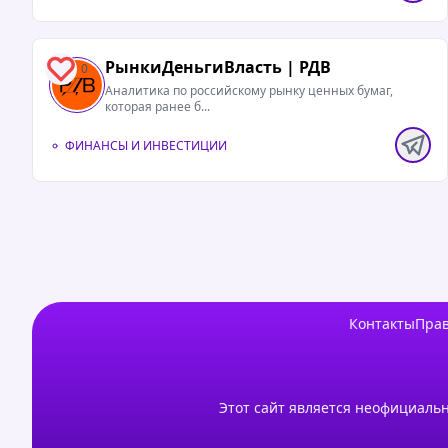
РынкиДеньгиВласть | РДВ
0
Аналитика по российскому рынку ценных бумаг,
которая ранее б...
ФИНАНСЫ И ИНВЕСТИЦИИ
Контакты
Прав
Этот сайт является неофициальн