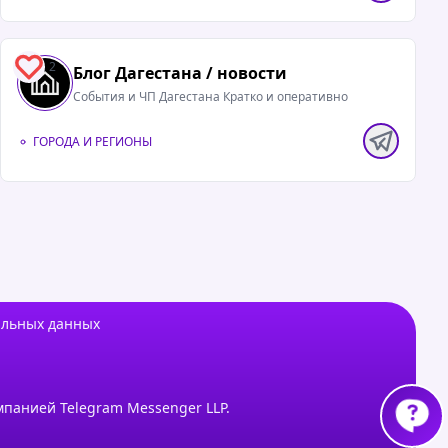
2
Блог Дагестана / новости
События и ЧП Дагестана Кратко и оперативно
ГОРОДА И РЕГИОНЫ
альных данных
мпанией Telegram Messenger LLP.