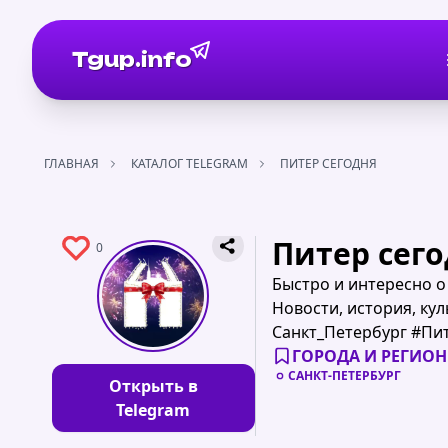
Tgup.info
ГЛАВНАЯ
КАТАЛОГ TELEGRAM
ПИТЕР СЕГОДНЯ
Питер сег
0
Быстро и интересно о
Новости, история, ку
Санкт_Петербург #Пит
ГОРОДА И РЕГИО
САНКТ-ПЕТЕРБУРГ
Открыть в
Telegram