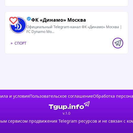
ФК «Динамо» Москва
0
Официальный Telegram-канал ФК «Динамо» Москва |
FC Dynamo Mo...
СПОРТ
ила и условия
Пользовательское соглашение
Обработка персон
Tgup.info
v.1.0
ым сервисом продвижения Telegram ресурсов и не связан с ко