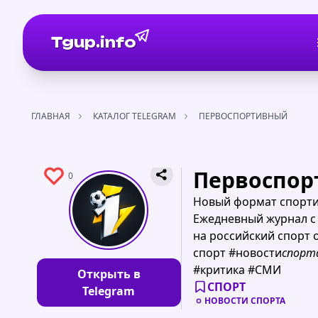
Tgup.info
ГЛАВНАЯ
КАТАЛОГ TELEGRAM
ПЕРВОСПОРТИВНЫЙ
Первоспо
0
Новый формат спорти
Ежедневный журнал с
на российский спорт о
спорт #новости
спорта
#критика #СМИ
Открыть в
СПОРТ
Telegram
НОВОСТИ СПОРТА