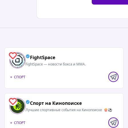
0
FightSpace
FightSpace — новости бокса и ММА.
СПОРТ
0
Спорт на Кинопоиске
Лучшие спортивные события на Кинопоиске 🍿⚽️
СПОРТ