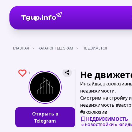
Tgup.info
ГЛАВНАЯ
КАТАЛОГ TELEGRAM
НЕ ДВИЖЕТСЯ
Не движет
1
Инсайды, эксклюзивн
недвижимости.
Смотрим на стройку и
недвижимость #застр
#эксклюзив
Открыть в
НЕДВИЖИМОСТЬ
Telegram
НОВОСТРОЙКИ
ЮРИДИ