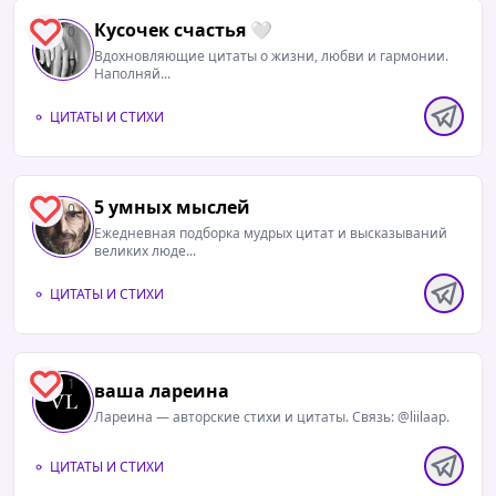
Кусочек счастья 🤍
0
Вдохновляющие цитаты о жизни, любви и гармонии.
Наполняй...
ЦИТАТЫ И СТИХИ
5 умных мыслей
0
Ежедневная подборка мудрых цитат и высказываний
великих люде...
ЦИТАТЫ И СТИХИ
1
ваша лареина
Лареина — авторские стихи и цитаты. Связь: @liilaap.
ЦИТАТЫ И СТИХИ