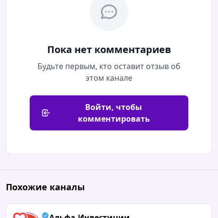
комментарий
Там, это, индекс московской биржи уже 2262,
растем уже полторы недели…И доллар уже по
80 рублейЖаль, конечно, что вы не были на
эфире в понедельник, где я все рассказывал,
что делать и что покупать….Д...
30.07.2026 / 07:07
Читать полностью
Лёвушке пять лет!Вчера у моего Льва был
Пока нет комментариев
первый юбилей. Малыш, ты самый добрый,
Будьте первым, кто оставит отзыв об
умный, искренний, умеющий радоваться,
этом канале
сильный и по-настоящему живой. Я тебя крепко
обнимаю, желаю, чтобы у тебя в жизни п...
Войти, чтобы
комментировать
28.07.2026 / 09:07
Читать полностью
Запись важнейшего разбора решений ЦБ уже