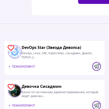
DevOps Star (Звезда Девопса)
0
Devops, Linux, SRE, Kubernetes, Сисадмин, Девопс,
Python, J...
ТЕХНОЛОГИИ IT
Девочка Сисадмин
1
Канал по системному администрированию, который
ведет девочка...
ТЕХНОЛОГИИ IT