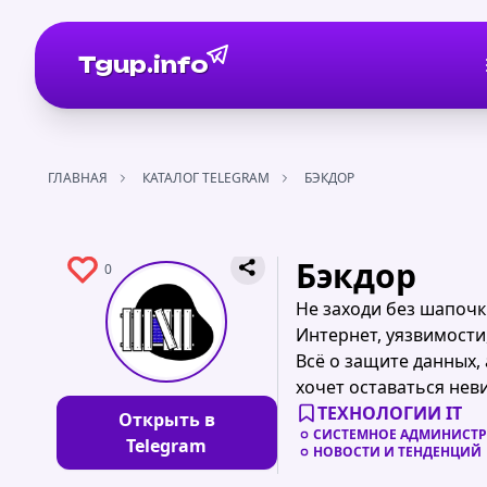
Tgup.info
ГЛАВНАЯ
КАТАЛОГ TELEGRAM
БЭКДОР
Бэкдор
0
Не заходи без шапочк
Интернет, уязвимости
Всё о защите данных, 
хочет оставаться нев
ТЕХНОЛОГИИ IT
Открыть в
СИСТЕМНОЕ АДМИНИСТ
Telegram
НОВОСТИ И ТЕНДЕНЦИЙ