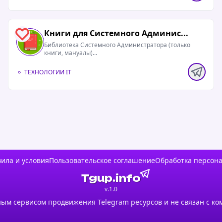
Книги для Системного Админис...
1
Библиотека Системного Администратора (только
книги, мануалы)...
ТЕХНОЛОГИИ IT
ила и условия
Пользовательское соглашение
Обработка персон
Tgup.info
v.1.0
ым сервисом продвижения Telegram ресурсов и не связан с ко