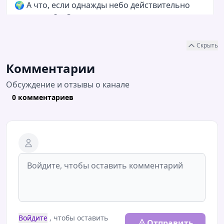
🌍 А что, если однажды небо действительно
загорится?... Специально для вас сделали
реалистичный сценарий падения
астероида.Если зашло - дайте реакцию 👍💫 И
Скрыть
напишите, что показать следующим: космос, ...
Комментарии
Обсуждение и отзывы о канале
15.05.2026 / 09:05
0 комментариев
"Танец" черных дыр от NASA
Войдите
, чтобы оставить
Отправить