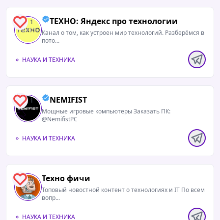
NASA в специальном ролике показало,
ТЕХНО: Яндекс про технологии
1
насколько огромны известные чёрные дыры.
Канал о том, как устроен мир технологий. Разберёмся в
Video is too big
пото...
НАУКА И ТЕХНИКА
NEMIFIST
1
Мощные игровые компьютеры Заказать ПК:
@NemifistPC
НАУКА И ТЕХНИКА
23.01.2026 / 12:01
Читать полностью
Еще 100 лет назад многие астрономы считали
Техно фичи
0
Млечный Путь единственной галактикой во
Топовый новостной контент о технологиях и IT По всем
Вселенной. Теперь мы видим скопления из
вопр...
сотен галактик…На этом снимке телескоп
НАУКА И ТЕХНИКА