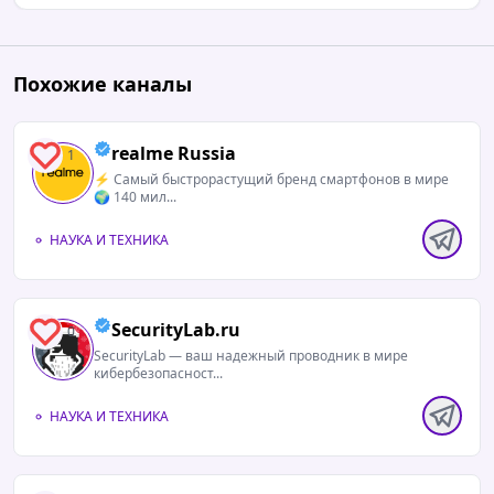
09.04.2026 / 17:04
Похожие каналы
Метеор, пролетающий над горой Фудзияма
realme Russia
1
⚡️ Самый быстрорастущий бренд смартфонов в мире
🌍 140 мил...
НАУКА И ТЕХНИКА
SecurityLab.ru
0
SecurityLab — ваш надежный проводник в мире
кибербезопасност...
НАУКА И ТЕХНИКА