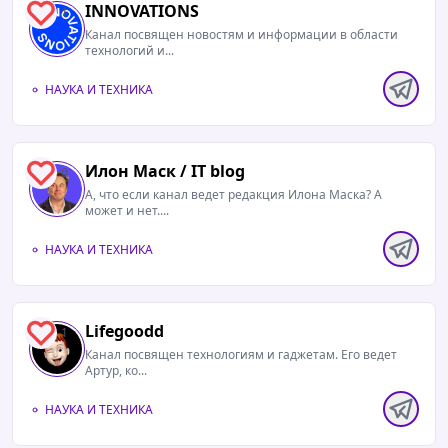
INNOVATIONS
1
Канал посвящен новостям и информации в области
технологий и...
НАУКА И ТЕХНИКА
21.03.2026 / 06:03
Сверхмассивная чёрная дыра TON 618⁠⁠ — самая
крупная из всех, когда-либо обнаруженных
😨
Илон Маск / IT blog
0
А, что если канал ведет редакция Илона Маска? А
может и нет....
НАУКА И ТЕХНИКА
Lifegoodd
1
Канал посвящен технологиям и гаджетам. Его ведет
Артур, ко...
НАУКА И ТЕХНИКА
10.02.2026 / 09:02