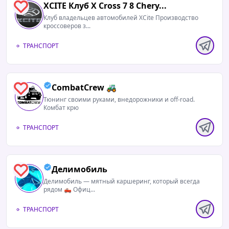
XCITE Клуб X Cross 7 8 Chery...
1
Клуб владельцев автомобилей XCite Производство
кроссоверов з...
ТРАНСПОРТ
CombatCrew 🚜
0
Тюнинг своими руками, внедорожники и off-road.
Комбат крю
ТРАНСПОРТ
Делимобиль
0
Делимобиль — мятный каршеринг, который всегда
рядом 🛻 Офиц...
ТРАНСПОРТ