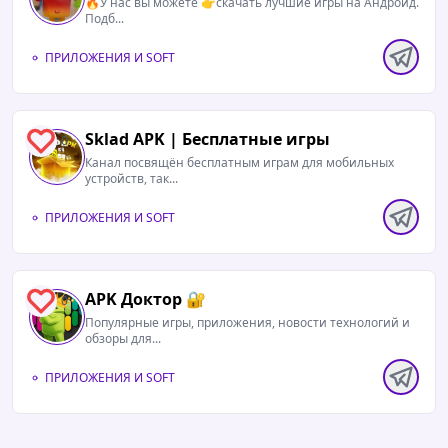
🔥У нас вы можете 👉скачать лучшие игры на Андроид.
Подб...
ПРИЛОЖЕНИЯ И SOFT
Sklad APK | Бесплатные игры
0
Канал посвящён бесплатным играм для мобильных
устройств, так...
ПРИЛОЖЕНИЯ И SOFT
APK Доктор 🔐
0
Популярные игры, приложения, новости технологий и
обзоры для...
ПРИЛОЖЕНИЯ И SOFT