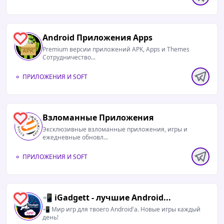
Android Приложения Apps
0
Premium версии приложений APK, Apps и Themes
Сотрудничество...
ПРИЛОЖЕНИЯ И SOFT
Взломанные Приложения
1
Эксклюзивные взломанные приложения, игры и
ежедневные обновл...
ПРИЛОЖЕНИЯ И SOFT
📲 iGadgett - лучшие Android...
0
📲 Мир игр для твоего Android'a. Новые игры каждый
день!