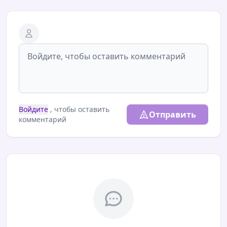
Войдите
, чтобы оставить
Отправить
комментарий